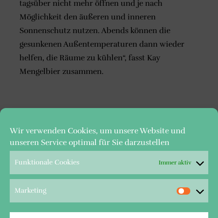
tagsüber nicht mehr öffnen und je nach
Möglichkeit den äußeren und inneren
Sonnenschutz nutzen. Abends können die
gesunkenen Außentemperaturen dann wieder
helfen, die Räume zu kühlen“, fasst Kay
Mengelbier zusammen.
Wir verwenden Cookies, um unsere Website und
unseren Service optimal für Sie darzustellen
Funktionale Cookies
Immer aktiv
© Wappen-Immobilien GmbH, 1995 – 2026
Geschäftsführender Gesellschafter:
Marketing
Kay Mengelbier
HRB 1872 Gewerbebehörde: Stadt Bochum
UID - Nr.: DE 124 088 747