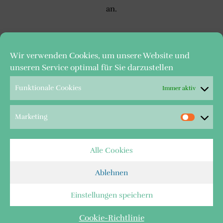
an.
Wir verwenden Cookies, um unsere Website und
unseren Service optimal für Sie darzustellen
Funktionale Cookies
Immer aktiv
© Wappen-Immobilien GmbH, 1995 – 2026
Geschäftsführender Gesellschafter:
Marketing
Kay Mengelbier
HRB 1872 Gewerbebehörde: Stadt Bochum
UID - Nr.: DE 124 088 747
Alle Cookies
Postfach 130145 - 44795 Bochum
Tel.
+49 234 37090
Ablehnen
E-Mail:
info@wappen-immobilien.de
Einstellungen speichern
Impressum
Datenschutz & mehr
Cookie-Richtlinie (EU)
Cookie-Richtlinie